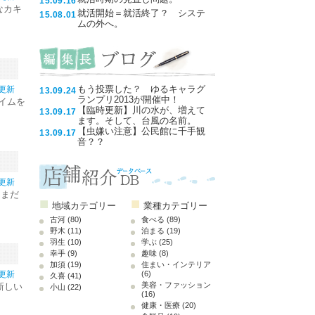
15.09.16
なカキ
就活開始＝就活終了？ システ
15.08.01
ムの外へ。
もう投票した？ ゆるキャラグ
5更新
13.09.24
ランプリ2013が開催中！
タイムを
【臨時更新】川の水が、増えて
13.09.17
ます。そして、台風の名前。
【虫嫌い注意】公民館に千手観
13.09.17
音？？
7更新
、まだ
■
■
地域カテゴリー
業種カテゴリー
古河
(80)
食べる
(89)
野木
(11)
泊まる
(19)
羽生
(10)
学ぶ
(25)
幸手
(9)
趣味
(8)
加須
(19)
住まい・インテリア
5更新
(6)
久喜
(41)
美容・ファッション
新しい
小山
(22)
(16)
健康・医療
(20)