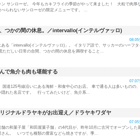
ラン サンローゼ。 今年もカキフライの季節がやって来ました！ 大粒で肉厚
べられないサンローゼの限定メニューです。 ...
つかの間の休息。／intervallo(インテルヴァッロ)
08.0
る「intervallo(インテルヴァッロ)」。 イタリア語で、サッカーのハーフ
慌ただしい日常の合間、つかの間の休息を満喫すること...
んで魚介も肉も堪能する
07.0
、国道125号線沿いにある海鮮・和食中心のお店。 車で通る人は多いものの
隠れた名店です。 行ってみたいけど、魚介系...
オリジナルドラヤキがお出迎え／ドラヤキワダヤ
07.0
老舗の和菓子屋「和田屋菓子舗」の4代目が、昨年10月に古河でオープンした
さん。 いつでも種類の豊富などら焼きですが、季...