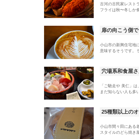
古河の古民家レスト
フライは秋〜冬しか食
扉の向こう側で、
小山市の新興住宅地にあ
意味するそうです。 
穴場系和食屋さ
「ご馳走や 美仁」は
まだ知らない人も多い
25種類以上の
小山市間々田にある
スタイルのどら焼き屋