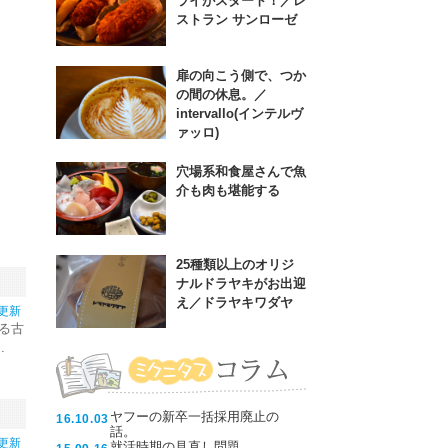
ライがスタート！／レ
ストラン サンローゼ
扉の向こう側で、つか
の間の休息。／
intervallo(インテルヴ
ァッロ)
穴場系和食屋さんで魚
介も肉も堪能する
25種類以上のオリジ
ナルドラヤキがお出迎
え／ドラヤキワダヤ
7更新
る古
.
ヤフーの新卒一括採用廃止の
16.10.03
話。
4更新
就活時期の見直し問題。