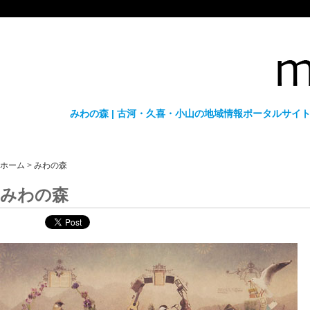
みわの森 | 古河・久喜・小山の地域情報ポータルサイト
ホーム
>
みわの森
みわの森