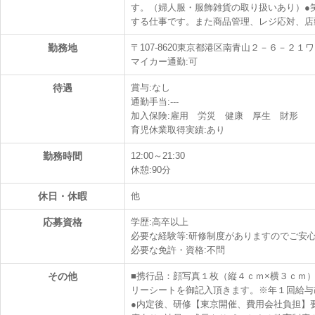
す。（婦人服・服飾雑貨の取り扱いあり）●
する仕事です。また商品管理、レジ応対、店
勤務地
〒107-8620東京都港区南青山２－６－２
マイカー通勤:可
待遇
賞与:なし
通勤手当:---
加入保険:雇用 労災 健康 厚生 財形
育児休業取得実績:あり
勤務時間
12:00～21:30
休憩:90分
休日・休暇
他
応募資格
学歴:高卒以上
必要な経験等:研修制度がありますのでご安
必要な免許・資格:不問
その他
■携行品：顔写真１枚（縦４ｃｍ×横３ｃｍ
リーシートを御記入頂きます。※年１回給与
●内定後、研修【東京開催、費用会社負担】