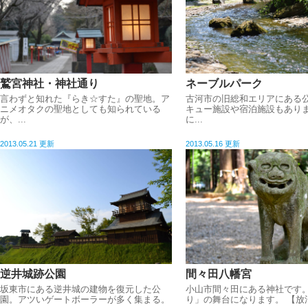
鷲宮神社・神社通り
ネーブルパーク
言わずと知れた『らき☆すた』の聖地。ア
古河市の旧総和エリアにある
ニメオタクの聖地としても知られている
キュー施設や宿泊施設もあり
が、...
に...
2013.05.21 更新
2013.05.16 更新
逆井城跡公園
間々田八幡宮
坂東市にある逆井城の建物を復元した公
小山市間々田にある神社です
園。アツいゲートボーラーが多く集まる。
り」の舞台になります。 【放浪(2