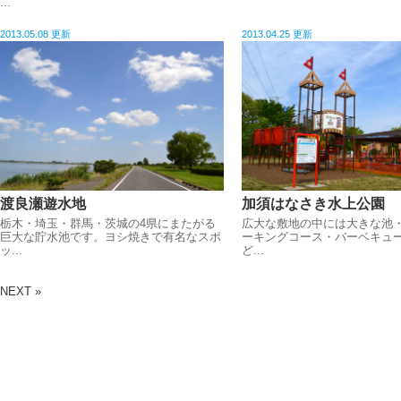
...
2013.05.08 更新
2013.04.25 更新
渡良瀬遊水地
加須はなさき水上公園
栃木・埼玉・群馬・茨城の4県にまたがる
広大な敷地の中には大きな池
巨大な貯水池です。ヨシ焼きで有名なスポ
ーキングコース・バーベキュ
ッ...
ど...
NEXT »