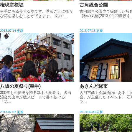
権現堂桜堤
古河総合公園
幸手にある長大な堤です。季節ごとに様々
古河総合公園内で撮影した写
な花を楽しむことができます。 &nbs...
【秋の気配(2013.09.20撮影)】.
2013.07.14 更新
2013.07.13 更新
八坂の夏祭り(幸手)
あきんど縁市
300年もの伝統を誇る幸手の夏祭り。各自
古河市商工会議所内にある「
治会の山車が猛スピードで書く抜ける
会」が主催したイベント。 石
「花...
ラ...
2013.07.07 更新
2013.06.08 更新