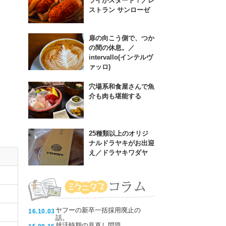
ライがスタート！／レ
ストラン サンローゼ
扉の向こう側で、つか
の間の休息。／
intervallo(インテルヴ
ァッロ)
穴場系和食屋さんで魚
介も肉も堪能する
25種類以上のオリジ
ナルドラヤキがお出迎
え／ドラヤキワダヤ
ヤフーの新卒一括採用廃止の
16.10.03
話。
就活時期の見直し問題。