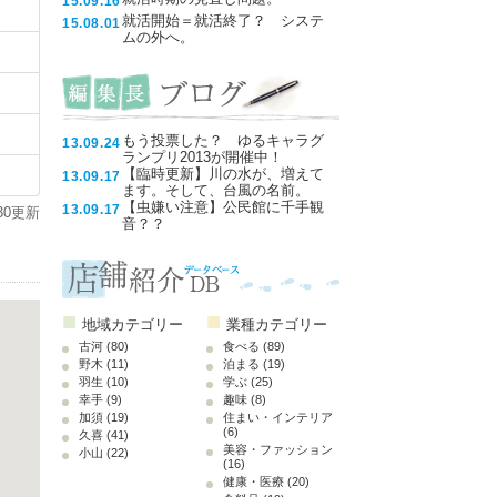
15.09.16
就活開始＝就活終了？ システ
15.08.01
ムの外へ。
もう投票した？ ゆるキャラグ
13.09.24
ランプリ2013が開催中！
【臨時更新】川の水が、増えて
13.09.17
ます。そして、台風の名前。
【虫嫌い注意】公民館に千手観
13.09.17
.30更新
音？？
■
■
地域カテゴリー
業種カテゴリー
古河
(80)
食べる
(89)
野木
(11)
泊まる
(19)
羽生
(10)
学ぶ
(25)
幸手
(9)
趣味
(8)
加須
(19)
住まい・インテリア
(6)
久喜
(41)
美容・ファッション
小山
(22)
(16)
健康・医療
(20)