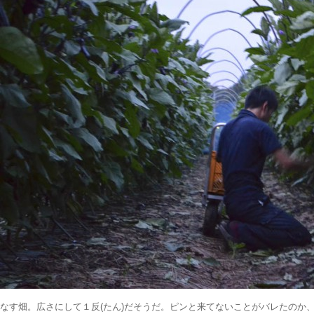
なす畑。広さにして１反(たん)だそうだ。ピンと来てないことがバレたのか