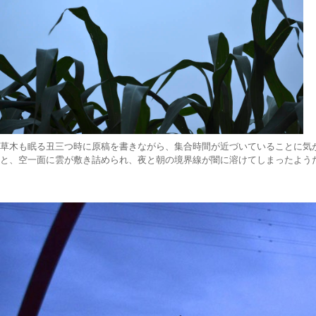
草木も眠る丑三つ時に原稿を書きながら、集合時間が近づいていることに気
と、空一面に雲が敷き詰められ、夜と朝の境界線が闇に溶けてしまったよう