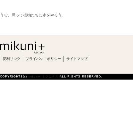
うむ、帰って植物たちに水をやろう。
便利リンク
プライバシ－ポリシー
サイトマップ
COPYRIGHTS(c)
mikuni+ ミクニタス
ALL RIGHTS RESERVED.