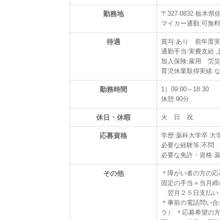
勤務地
〒327-0832 栃
マイカー通勤:可無
待遇
賞与:あり 前年度実
通勤手当:実費支給 上限
加入保険:雇用 労
育児休業取得実績:
勤務時間
1）09:00～18:30
休憩:90分
休日・休暇
火 日 祝
応募資格
学歴:薬科大学卒 大
必要な経験等:不問
必要な免許・資格:
その他
＊障がい者の方の応
固定の手当＝当月締
翌月２５日支払い
＊事前の電話問い合
ラ） ＊応募希望の