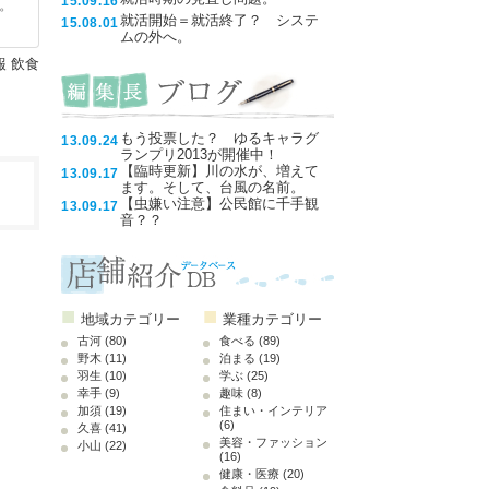
15.09.16
。
就活開始＝就活終了？ システ
15.08.01
ムの外へ。
報
飲食
もう投票した？ ゆるキャラグ
13.09.24
ランプリ2013が開催中！
【臨時更新】川の水が、増えて
13.09.17
ます。そして、台風の名前。
【虫嫌い注意】公民館に千手観
13.09.17
音？？
■
■
地域カテゴリー
業種カテゴリー
古河
(80)
食べる
(89)
野木
(11)
泊まる
(19)
羽生
(10)
学ぶ
(25)
幸手
(9)
趣味
(8)
加須
(19)
住まい・インテリア
(6)
久喜
(41)
美容・ファッション
小山
(22)
(16)
健康・医療
(20)