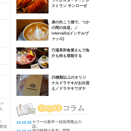
ライがスタート！／レ
ストラン サンローゼ
扉の向こう側で、つか
の間の休息。／
intervallo(インテルヴ
ァッロ)
穴場系和食屋さんで魚
介も肉も堪能する
25種類以上のオリジ
ナルドラヤキがお出迎
え／ドラヤキワダヤ
給＋
め、
ヒ
ヤフーの新卒一括採用廃止の
16.10.03
話。
郵送
就活時期の見直し問題。