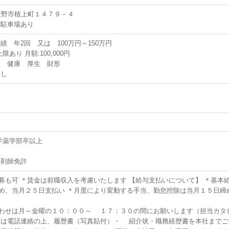
木県佐野市植上町１４７９－４
料駐車場あり
績 年2回 又は 100万円～150万円
あり 月額:100,000円
災 健康 厚生 財形
なし
学薬学部卒以上
薬剤師免許
募も可 ＊賃金は前職収入を考慮いたします 【給与支払いについて】 ＊基本
め、当月２５日支払い ＊月度により変動する手当、勤怠控除は当月１５日締
わせは月～金曜の１０：００～ １７：３０の間にお願いします（担当カタ
方は電話連絡の上、履歴書（写真貼付）・ 紹介状・職務経歴書を本社までご